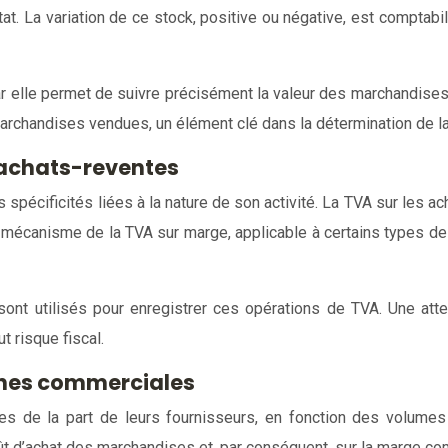
tat. La variation de ce stock, positive ou négative, est compta
 elle permet de suivre précisément la valeur des marchandises 
marchandises vendues, un élément clé dans la détermination de 
 achats-reventes
pécificités liées à la nature de son activité. La TVA sur les 
Le mécanisme de la TVA sur marge, applicable à certains types 
ont utilisés pour enregistrer ces opérations de TVA. Une atten
t risque fiscal.
rnes commerciales
s de la part de leurs fournisseurs, en fonction des volumes
oût d’achat des marchandises et, par conséquent, sur la marge co