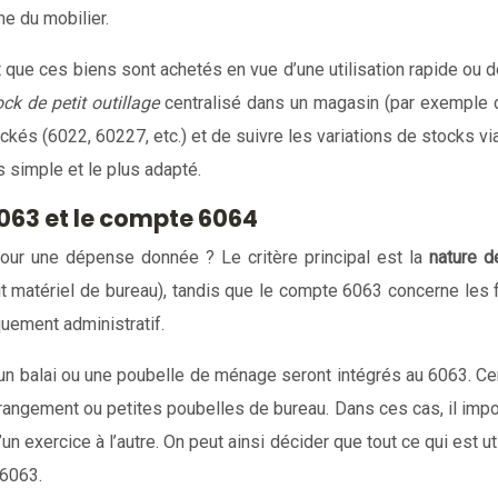
e du mobilier.
t que ces biens sont achetés en vue d’une utilisation rapide ou d
ock de petit outillage
centralisé dans un magasin (par exemple da
kés (6022, 60227, etc.) et de suivre les variations de stocks v
 simple et le plus adapté.
6063 et le compte 6064
our une dépense donnée ? Le critère principal est la
nature d
 matériel de bureau), tandis que le compte 6063 concerne les f
quement administratif.
u’un balai ou une poubelle de ménage seront intégrés au 6063. C
rangement ou petites poubelles de bureau. Dans ces cas, il impor
n exercice à l’autre. On peut ainsi décider que tout ce qui est u
 6063.