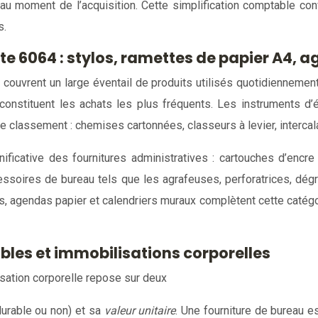
au moment de l’acquisition. Cette simplification comptable con
s.
 6064 : stylos, ramettes de papier A4, a
couvrent un large éventail de produits utilisés quotidiennemen
onstituent les achats les plus fréquents. Les instruments d’
 classement : chemises cartonnées, classeurs à levier, intercal
icative des fournitures administratives : cartouches d’encre 
ssoires de bureau tels que les agrafeuses, perforatrices, dég
 agendas papier et calendriers muraux complètent cette catégorie,
bles et immobilisations corporelles
isation corporelle repose sur deux
durable ou non) et sa
valeur unitaire
. Une fourniture de bureau e