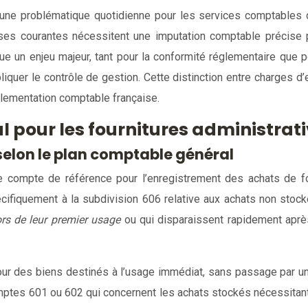
ne problématique quotidienne pour les services comptables des
es courantes nécessitent une imputation comptable précise pou
 un enjeu majeur, tant pour la conformité réglementaire que pou
liquer le contrôle de gestion. Cette distinction entre charges d
glementation comptable française.
l pour les fournitures administrat
selon le plan comptable général
e compte de référence pour l’enregistrement des achats de fou
cifiquement à la subdivision 606 relative aux achats non stoc
s de leur premier usage
ou qui disparaissent rapidement après
pour des biens destinés à l’usage immédiat, sans passage par u
ptes 601 ou 602 qui concernent les achats stockés nécessitant u