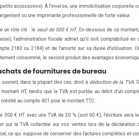
, petits accessoires). À l’inverse, une immobilisation corporelle 
angement ou une imprimante professionnelle de forte valeur.
e un rôle clé : le
seuil de 500 € HT
. En-dessous de ce montant,
ise), l’administration fiscale admet qu’il soit comptabilisé en 
pte 2183 ou 2184) et de l’amortir sur sa durée d’utilisation. On
édiatement consommé, le second produit des avantages économiqu
 achats de fournitures de bureau
uvrent, dans la plupart des cas, droit à
déduction de la TVA
. 
 montant HT, tandis que la TVA est portée au débit d’un comp
st crédité au compte 401 pour le montant TTC.
 300 € HT avec une TVA de 20 % (soit 60 €), l’écriture sera la
er sur la TVA collectée sur vos ventes lors de la déclaration
iscal, ce qui suppose de conserver des factures complètes et co