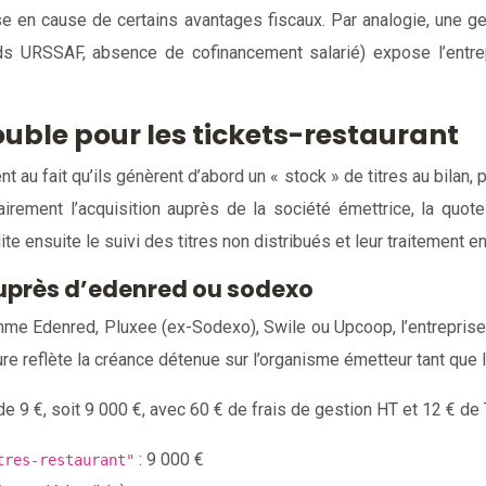
ise en cause de certains avantages fiscaux. Par analogie, une ge
ds URSSAF, absence de cofinancement salarié) expose l’entr
ouble pour les tickets-restaurant
ent au fait qu’ils génèrent d’abord un « stock » de titres au bilan,
irement l’acquisition auprès de la société émettrice, la quote-
e ensuite le suivi des titres non distribués et leur traitement en
auprès d’edenred ou sodexo
mme Edenred, Pluxee (ex-Sodexo), Swile ou Upcoop, l’entreprise 
e reflète la créance détenue sur l’organisme émetteur tant que l
de 9 €, soit 9 000 €, avec 60 € de frais de gestion HT et 12 € de
: 9 000 €
tres-restaurant"