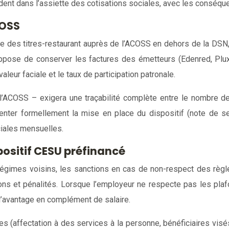
dent dans l’assiette des cotisations sociales, avec les conséque
COSS
e des titres-restaurant auprès de l’ACOSS en dehors de la DSN, m
ppose de conserver les factures des émetteurs (Edenred, Pluxe
 valeur faciale et le taux de participation patronale.
ACOSS – exigera une traçabilité complète entre le nombre de t
ter formellement la mise en place du dispositif (note de servic
ciales mensuelles.
ositif CESU préfinancé
 régimes voisins, les sanctions en cas de non-respect des règl
tions et pénalités. Lorsque l’employeur ne respecte pas les pla
 l’avantage en complément de salaire.
 (affectation à des services à la personne, bénéficiaires visés,